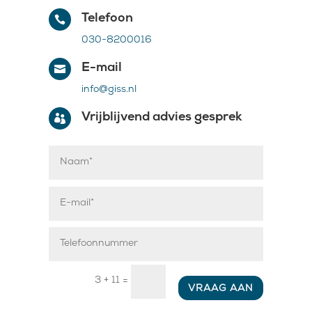
Telefoon

030-8200016
E-mail

info@giss.nl
Vrijblijvend advies gesprek

3 + 11
=
VRAAG AAN