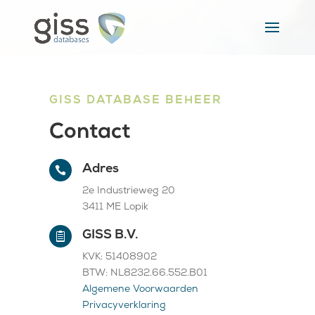
GISS DATABASE BEHEER
Contact
Adres

2e Industrieweg 20
3411 ME Lopik
GISS B.V.

KVK: 51408902
BTW: NL8232.66.552.B01
Algemene Voorwaarden
Privacyverklaring